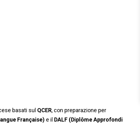
cese basati sul
QCER
, con preparazione per
Langue Française)
e il
DALF (Diplôme Approfondi