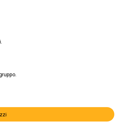
.
 gruppo.
zzi